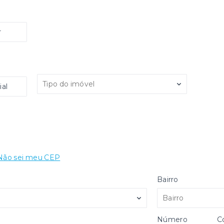
r
Tipo do imóvel
al
Não sei meu CEP
Bairro
Bairro
Número
C