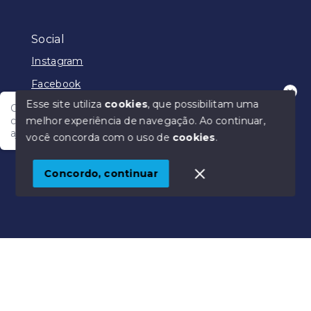
Social
Instagram
Facebook
Esse site utiliza
cookies
, que possibilitam uma
Olá! Nosso atendimento funciona em horário
melhor experiência de navegação.
Ao continuar,
comercial e em breve vamos responder para te
ajudar.
você concorda com o uso de
cookies
.
© Copyright 2026 - Júlio Rêgo Imóveis - Todos os
direitos reservados
Concordo, continuar
SITE PARA IMOBILIARIA
Início
Histórico
Favoritos