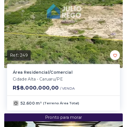
Ref.:
249
Área Residencial/Comercial
Cidade Alta - Caruaru/PE
R$8.000.000,00
/ 
VENDA
52.600 m²
(
Terreno Área Total
)
Pronto para morar