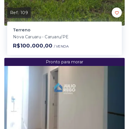
Ref.:
109
Terreno
Nova Caruaru - Caruaru/PE
R$100.000,00
/ 
VENDA
Pronto para morar