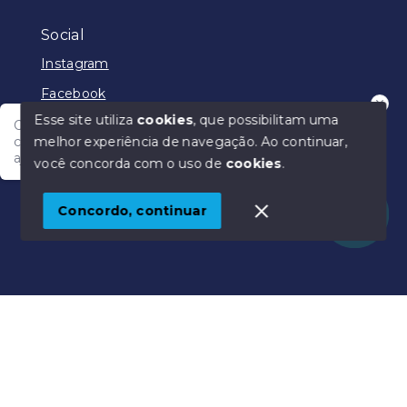
Social
Instagram
Facebook
Esse site utiliza
cookies
, que possibilitam uma
Olá! Nosso atendimento funciona em horário
melhor experiência de navegação.
Ao continuar,
comercial e em breve vamos responder para te
ajudar.
você concorda com o uso de
cookies
.
© Copyright 2026 - Júlio Rêgo Imóveis - Todos os
direitos reservados
Concordo, continuar
SITE PARA IMOBILIARIA
Início
Histórico
Favoritos