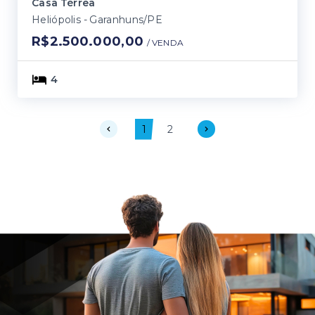
Casa Térrea
Heliópolis - Garanhuns/PE
R$2.500.000,00
/ 
VENDA
4
1
2