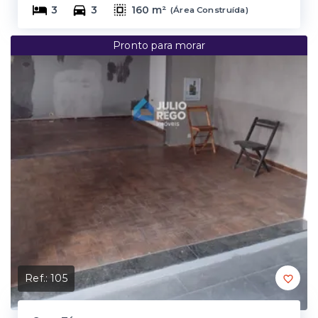
3
3
160 m²
(
Área Construída
)
Pronto para morar
Ref.:
105