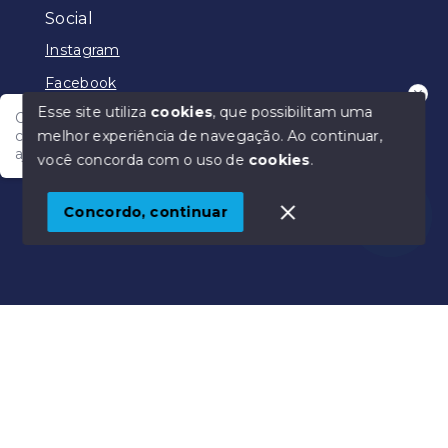
Social
Instagram
Facebook
Esse site utiliza
cookies
, que possibilitam uma
Olá! Nosso atendimento funciona em horário
melhor experiência de navegação.
Ao continuar,
comercial e em breve vamos responder para te
ajudar.
você concorda com o uso de
cookies
.
© Copyright 2026 - Júlio Rêgo Imóveis - Todos os
direitos reservados
Concordo, continuar
SITE PARA IMOBILIARIA
Início
Histórico
Favoritos