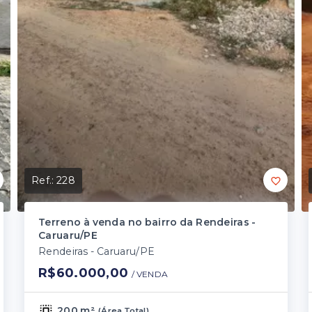
Ref.:
228
Terreno à venda no bairro da Rendeiras -
Caruaru/PE
Rendeiras - Caruaru/PE
R$60.000,00
/ 
VENDA
200 m²
(
Área Total
)