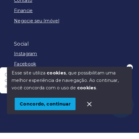
Contato
Financie
Negocie seu Imóvel
Social
Instagram
Facebook
Esse site utiliza
cookies
, que possibilitam uma
Olá! Nosso atendimento funciona em horário
melhor experiência de navegação.
Ao continuar,
comercial e em breve vamos responder para te
ajudar.
você concorda com o uso de
cookies
.
© Copyright 2026 - Júlio Rêgo Imóveis - Todos os
direitos reservados
Concordo, continuar
SITE PARA IMOBILIARIA