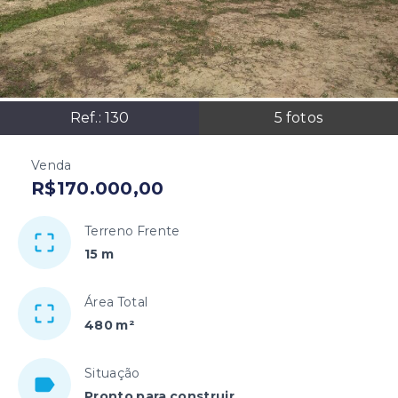
Ref.:
130
5
fotos
Venda
R$170.000,00
Terreno Frente
15 m
Área Total
480 m²
Situação
Pronto para construir