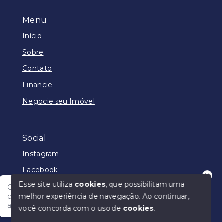
Menu
Início
Sobre
Contato
Financie
Negocie seu Imóvel
Social
Instagram
Facebook
Esse site utiliza
cookies
, que possibilitam uma
Olá! Nosso atendimento funciona em horário
melhor experiência de navegação.
Ao continuar,
comercial e em breve vamos responder para te
ajudar.
você concorda com o uso de
cookies
.
© Copyright 2026 - Júlio Rêgo Imóveis - Todos os
direitos reservados