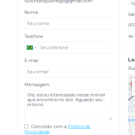
contatojuliorego@gmail.com
- T
Nome
Val
IPT
As 
Telefone
Lo
E-mail
Rua
Mensagem
Concordo com a
Política de
Privacidade