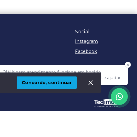
Social
Instagram
Facebook
Olá! Nosso atendimento funciona em horário
comercial e em breve vamos responder para te ajudar.
 Imóvel
Concordo, continuar
SITE PARA IMOBILIARIA