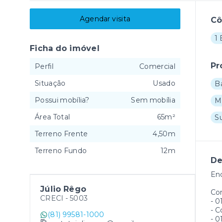
Agendar visita
C
1
Ficha do imóvel
Pr
Perfil
Comercial
Situação
Usado
B
Possui mobília?
Sem mobília
M
Área Total
65m²
S
Terreno Frente
4,50m
Terreno Fundo
12m
De
End
Júlio Rêgo
Co
CRECI -
5003
- 0
- C
(81) 99581-1000
- 0