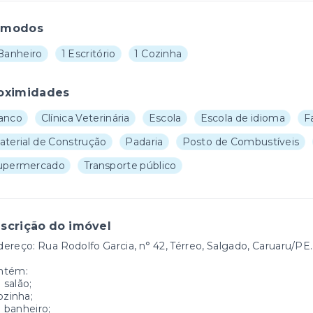
ômodos
 Banheiro
1 Escritório
1 Cozinha
oximidades
anco
Clínica Veterinária
Escola
Escola de idioma
F
aterial de Construção
Padaria
Posto de Combustíveis
upermercado
Transporte público
scrição do imóvel
ereço: Rua Rodolfo Garcia, n° 42, Térreo, Salgado, Caruaru/PE.
ntém:
1 salão;
ozinha;
1 banheiro;