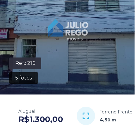
Ref.:
216
5
fotos
Aluguel
Terreno Frente
R$1.300,00
4,50 m