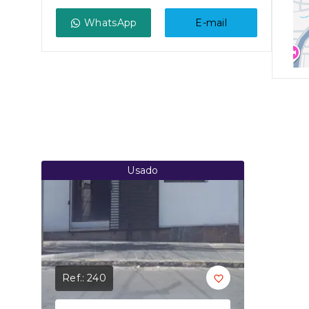
WhatsApp
E-mail
Usado
Ref.:
240