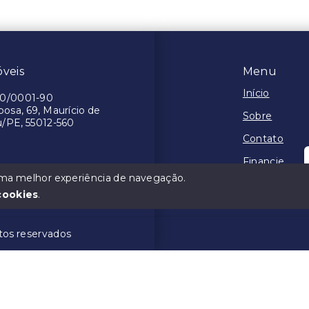
́veis
Menu
Início
90/0001-90
osa, 69, Maurício de
Sobre
u/PE, 55012-560
Contato
Financie
 uma melhor experiência de navegação.
Negocie seu
cookies
.
itos reservados