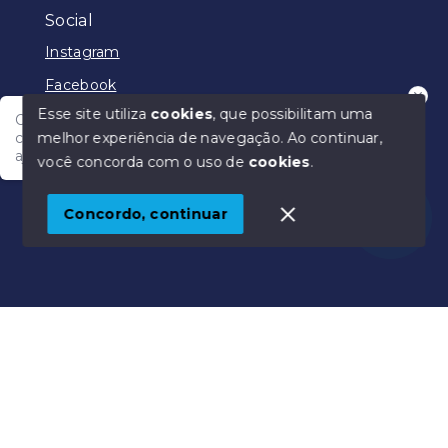
Social
Instagram
Facebook
Esse site utiliza
cookies
, que possibilitam uma
Olá! Nosso atendimento funciona em horário
melhor experiência de navegação.
Ao continuar,
comercial e em breve vamos responder para te
ajudar.
você concorda com o uso de
cookies
.
© Copyright 2026 - Júlio Rêgo Imóveis - Todos os
direitos reservados
Concordo, continuar
SITE PARA IMOBILIARIA
Início
Histórico
Favoritos