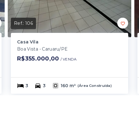
Ref.:
106
Casa Vila
Boa Vista - Caruaru/PE
R$355.000,00
/ 
VENDA
3
3
160 m²
(
Área Construída
)