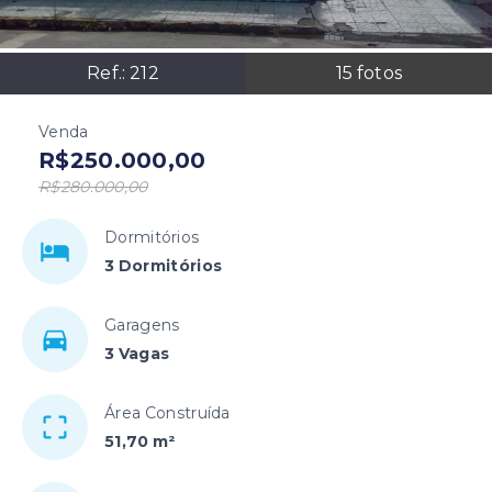
Ref.:
212
15
fotos
Venda
R$250.000,00
R$280.000,00
Dormitórios
3 Dormitórios
Garagens
3 Vagas
Área Construída
51,70 m²