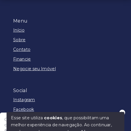
Menu
Início
Sobre
Contato
Financie
Negocie seu Imóvel
Social
Instagram
Facebook
Esse site utiliza
cookies
, que possibilitam uma
Olá! Nosso atendimento funciona em horário
melhor experiência de navegação.
Ao continuar,
comercial e em breve vamos responder para te
ajudar.