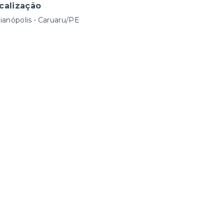
calização
ianópolis - Caruaru/PE