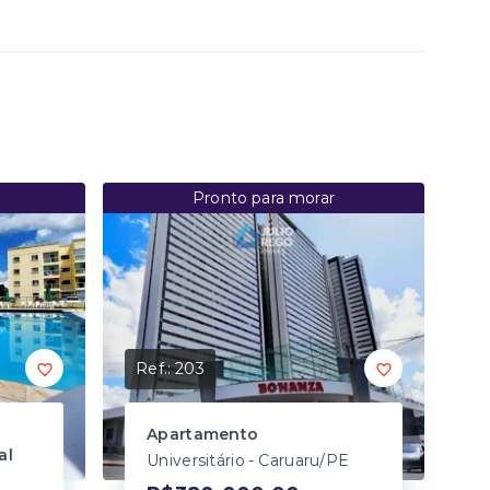
Pronto para morar
Ref.:
203
Apartamento
al
Universitário - Caruaru/PE