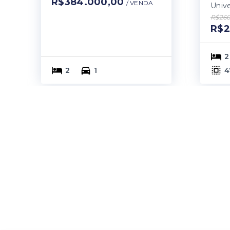
R$384.000,00
/ 
VENDA
Unive
R$260
R$2
2
2
1
4