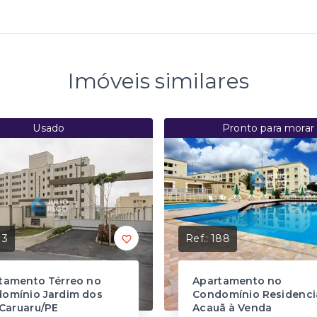
Imóveis similares
Usado
Pronto para morar
13
Ref.:
188
tamento Térreo no
Apartamento no
omínio Jardim dos
Condomínio Residenci
 Caruaru/PE
Acauã à Venda