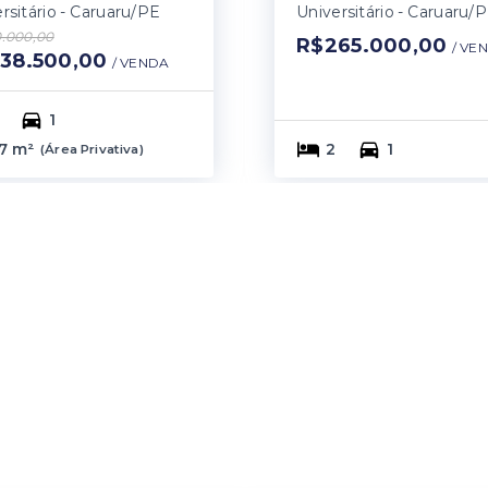
rsitário - Caruaru/PE
Universitário - Caruaru/
.000,00
R$265.000,00
/ 
VE
38.500,00
/ 
VENDA
1
7 m²
2
1
(
Área Privativa
)