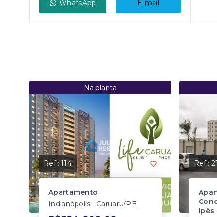
WhatsApp
E-mail
Na planta
Ref.:
114
Ref.:
2
Apartamento
Apar
Cond
Indianópolis - Caruaru/PE
Ipês