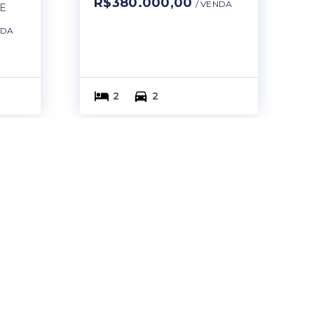
R$380.000,00
/ 
VENDA
PE
NDA
2
2