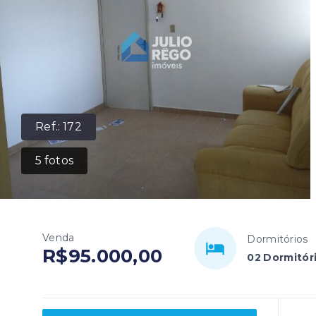
Ref.:
172
5
fotos
Venda
Dormitórios
R$95.000,00
02 Dormitór