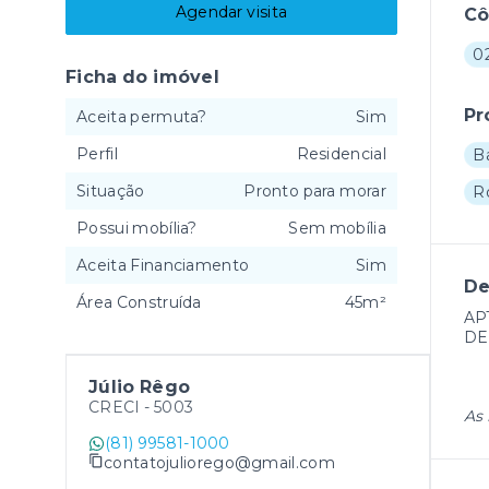
Agendar visita
C
0
Ficha do imóvel
Pr
Aceita permuta?
Sim
Perfil
Residencial
B
Situação
Pronto para morar
R
Possui mobília?
Sem mobília
Aceita Financiamento
Sim
De
Área Construída
45m²
AP
DE
Júlio Rêgo
CRECI -
5003
As 
(81) 99581-1000
contatojuliorego@gmail.com