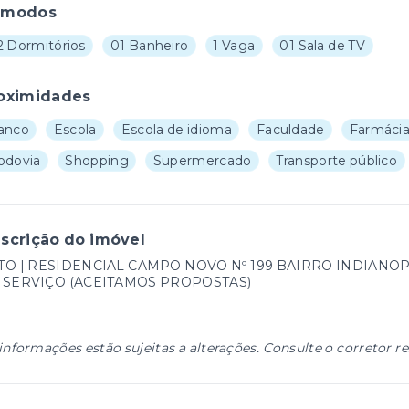
ômodos
2 Dormitórios
01 Banheiro
1 Vaga
01 Sala de TV
oximidades
anco
Escola
Escola de idioma
Faculdade
Farmáci
odovia
Shopping
Supermercado
Transporte público
scrição do imóvel
TO | RESIDENCIAL CAMPO NOVO Nº 199 BAIRRO INDIANOPO
 SERVIÇO (ACEITAMOS PROPOSTAS)
informações estão sujeitas a alterações. Consulte o corretor r